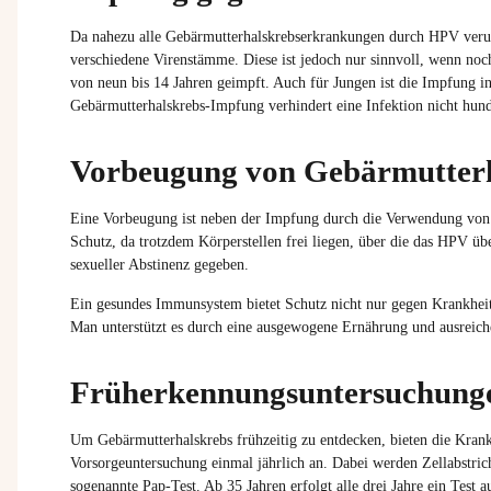
Da
nahezu
alle
Gebärmutterhalskrebserkrankungen
durch
HPV
veru
verschiedene
Virenstämme
.
Diese
ist
jedoch
nur
sinnvoll
,
wenn
noc
von
neun
bis 14 Jahren
geimpft
. Auch für Jungen
ist
die
Impfung
i
Gebärmutterhalskrebs-Impfung
verhindert
eine
Infektion
nicht
hund
Vorbeugung von Gebärmutterh
Eine Vorbeugung ist neben der Impfung durch die Verwendung vo
Schutz, da trotzdem Körperstellen frei liegen, über die das HPV üb
sexueller Abstinenz gegeben.
Ein gesundes Immunsystem bietet Schutz nicht nur gegen Krankheits
Man unterstützt es durch eine ausgewogene Ernährung und ausrei
Früherkennungsuntersuchung
Um
Gebärmutterhalskrebs
frühzeitig
zu
entdecken
,
bieten
die
Krank
Vorsorgeuntersuchung
einmal
jährlich
an. Dabei
werden
Zellabstric
sogenannte
Pap-Test. Ab 35 Jahren
erfolgt
alle
drei
Jahre
ein
Test a