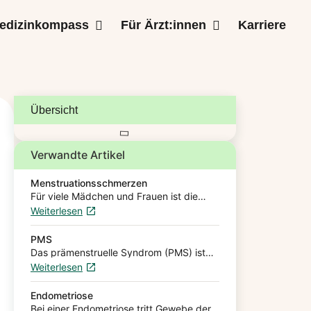
edizinkompass
Für Ärzt:innen
Karriere
Übersicht
Verwandte Artikel
Menstruationsschmerzen
Für viele Mädchen und Frauen ist die
monatliche Periode mit Schmerzen und
Weiterlesen
Krämpfen verbunden.
Menstruationskrämpfe verursachen
pochende, stechende oder krampfartige
PMS
Schmerzen im Unterbauch. Die meisten…
Das prämenstruelle Syndrom (PMS) ist
ein häufiges und sehr vielfältiges
Weiterlesen
Krankheitsbild, das durch
zyklusabhängige psychische und/oder
körperliche Beschwerden bei
Endometriose
gebärfähigen Frauen* gekennzeichnet
Bei einer Endometriose tritt Gewebe der
ist. Es reicht…