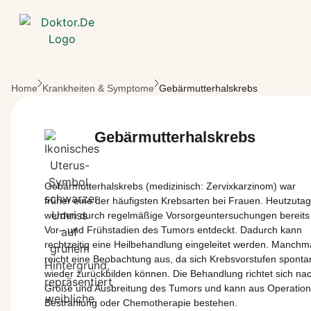
Zum Hauptinhalt springen
Home
Krankheiten & Symptome
Gebärmutterhalskrebs
Gebärmutterhalskrebs
Gebärmutterhalskrebs
(
medizinisch
:
Zervixkarzinom
) war
früher
eine
der
häufigsten
Krebsarten
bei
Frauen.
Heutzuta
werden
durch
regelmäßige
Vorsorgeuntersuchungen
bereits
Vor
– und
Frühstadien
des Tumors
entdeckt
.
Dadurch
kann
rechtzeitig
eine
Heilbehandlung
eingeleitet
werden
.
Manchm
reicht
eine
Beobachtung
aus
, da
sich
Krebsvorstufen
sponta
wieder
zurückbilden
können
. Die
Behandlung
richtet
sich
na
Größe
und
Ausbreitung
des Tumors und
kann
aus
Operation
Bestrahlung
oder
Chemotherapie
bestehen
.