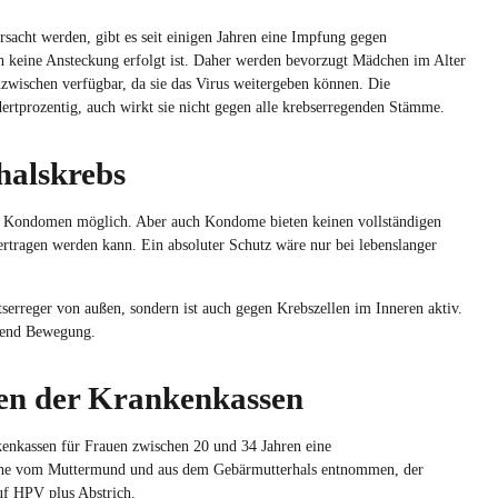
rsacht
werden
,
gibt
es
seit
einigen
Jahren
eine
Impfung
gegen
h
keine
Ansteckung
erfolgt
ist
. Daher
werden
bevorzugt
Mädchen
im
Alter
nzwischen
verfügbar
, da
sie
das Virus
weitergeben
können
. Die
ertprozentig
,
auch
wirkt
sie
nicht
gegen
alle
krebserregenden
Stämme
.
alskrebs
n Kondomen möglich. Aber auch Kondome bieten keinen vollständigen
ertragen werden kann. Ein absoluter Schutz wäre nur bei lebenslanger
erreger von außen, sondern ist auch gegen Krebszellen im Inneren aktiv.
chend Bewegung.
en der Krankenkassen
enkassen
für Frauen
zwischen
20 und 34 Jahren
eine
he
vom
Muttermund
und
aus
dem
Gebärmutterhals
entnommen
, der
uf HPV plus
Abstrich
.