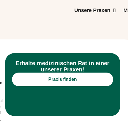
Unsere Praxen
M
Erhalte medizinischen Rat in einer
unserer Praxen!
Praxis finden
ge
al
n
ch
,