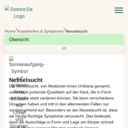
Zum Hauptinhalt springen
Home
Krankheiten & Symptome
Nesselsucht
Übersicht
Nesselsucht
Die
Nesselsucht
, von
Mediziner:innen
Urtikaria genannt,
verursacht
juckende
Quaddeln auf der Haut
, die in Form
und Größ
e stark variieren können.
Sie kann verschiedene
Ursachen haben und tritt in den allermeisten Fällen
nur
vorübergehend auf.
Besonders an der Nesselsucht
ist
, dass
sie häufig flüchtige Symptome verursacht
.
D
as bedeutet,
dass die Ausschläge
in
Form und Lage am Körper schnell