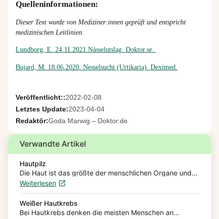
Quelleninformationen:
Dieser Text wurde von Mediziner:innen geprüft und entspricht
medizinischen Leitlinien.
Lundborg, E. 24.11.2021.Nässelutslag. Doktor.se.
Bujard, M. 18.06.2020. Nesselsucht (Urtikaria). Deximed.
Veröffentlicht::
2022-02-08
Letztes Update:
2023-04-04
Redaktör:
Goda Marwig – Doktor.de
Verwandte Artikel
Hautpilz
Die Haut ist das größte der menschlichen Organe und
kann von verschiedenen Pilzerkrankungen betroffen
Weiterlesen
sein. Hautpilze (Dermatomykose) sind dabei der
Überbegriff von verschiedenen Pilzarten, die…
Weißer Hautkrebs
Bei Hautkrebs denken die meisten Menschen an