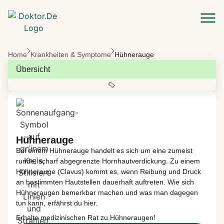
Zum Hauptinhalt springen
Home
Krankheiten & Symptome
Hühnerauge
Übersicht
Hühnerauge
Bei
einem
Hühnerauge
handelt
es
sich
um
eine
zumeist
runde
,
scharf
abgegrenzte
Hornhautverdickung
. Zu
einem
Hühnerauge
(Clavus)
kommt
es,
wenn
Reibung
und Druck
an
bestimmten
Hautstellen
dauerhaft
auftreten
. Wie
sich
Hühneraugen
bemerkbar
machen
und was man
dagegen
tun
kann
,
erfährst
du
hier
.
Erhalte medizinischen Rat zu Hühneraugen!