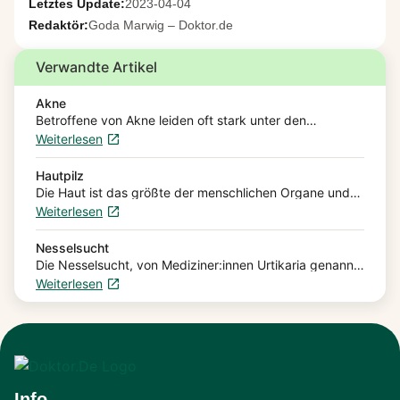
Letztes Update:
2023-04-04
Redaktör:
Goda Marwig – Doktor.de
Verwandte Artikel
Akne
Betroffene von Akne leiden oft stark unter den
Unreinheiten der Haut. Akne ist eine Entzündung der
Weiterlesen
Haut, die durch eine chronische Verstopfung der
Talgdrüsen verursacht…
Hautpilz
Die Haut ist das größte der menschlichen Organe und
kann von verschiedenen Pilzerkrankungen betroffen
Weiterlesen
sein. Hautpilze (Dermatomykose) sind dabei der
Überbegriff von verschiedenen Pilzarten, die…
Nesselsucht
Die Nesselsucht, von Mediziner:innen Urtikaria genannt,
verursacht juckende Quaddeln auf der Haut, die in Form
Weiterlesen
und Größe stark variieren können. Sie kann
verschiedene Ursachen haben…
Info