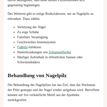
davon auszugehen, dass diese beiden Pilzinfektionen sich
gegenseitig begünstigen.
Des Weiteren gibt es einige Risikofaktoren, um an Nagelpilz zu
erkranken. Dazu zählen:
Verletzung der Nägel
Zu enge Schuhe
Familiäre Veranlagung
Geschwächtes Immunsystem
Fußpilz
-Infektion
Hauterkrankungen wie
Schuppenflechte
Häufiger Aufenthalt in öffentlichen Saunen oder
Schwimmbädern
Behandlung von Nagelpilz
Die Behandlung des Nagelpilzes hat das Ziel, dass das Wachstum
der Pilze gestoppt und der Nagel wieder aufgebaut wird. Betroffene
können auf frei verkäufliche Mittel aus der Apotheke
zurückgreifen.