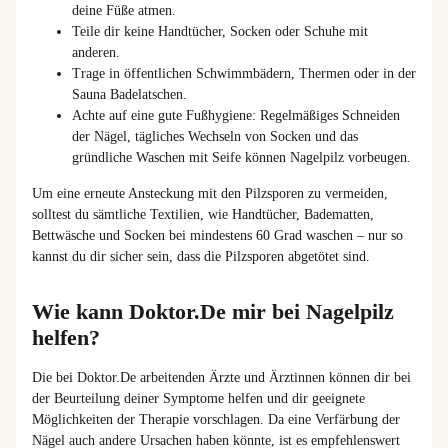
deine Füße atmen.
Teile dir keine Handtücher, Socken oder Schuhe mit
anderen.
Trage in öffentlichen Schwimmbädern, Thermen oder in der
Sauna Badelatschen.
Achte auf eine gute Fußhygiene: Regelmäßiges Schneiden
der Nägel, tägliches Wechseln von Socken und das
gründliche Waschen mit Seife können Nagelpilz vorbeugen.
Um eine erneute Ansteckung mit den Pilzsporen zu vermeiden,
solltest du sämtliche Textilien, wie Handtücher, Badematten,
Bettwäsche und Socken bei mindestens 60 Grad waschen – nur so
kannst du dir sicher sein, dass die Pilzsporen abgetötet sind.
Wie kann Doktor.De mir bei Nagelpilz
helfen?
Die bei Doktor.De arbeitenden Ärzte und Ärztinnen können dir bei
der Beurteilung deiner Symptome helfen und dir geeignete
Möglichkeiten der Therapie vorschlagen. Da eine Verfärbung der
Nägel auch andere Ursachen haben könnte, ist es empfehlenswert