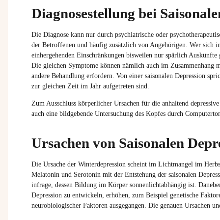
Diagnosestellung bei Saisonal
Die Diagnose kann nur durch psychiatrische oder psychotherapeutis
der Betroffenen und häufig zusätzlich von Angehörigen. Wer sich i
einhergehenden Einschränkungen bisweilen nur spärlich Auskünfte 
Die gleichen Symptome können nämlich auch im Zusammenhang mit 
andere Behandlung erfordern. Von einer saisonalen Depression spr
zur gleichen Zeit im Jahr aufgetreten sind.
Zum Ausschluss körperlicher Ursachen für die anhaltend depressiv
auch eine bildgebende Untersuchung des Kopfes durch Computert
Ursachen von Saisonalen Depr
Die Ursache der Winterdepression scheint im Lichtmangel im Herbs
Melatonin und Serotonin mit der Entstehung der saisonalen Depr
infrage, dessen Bildung im Körper sonnenlichtabhängig ist. Daneben
Depression zu entwickeln, erhöhen, zum Beispiel genetische Fakt
neurobiologischer Faktoren ausgegangen. Die genauen Ursachen und