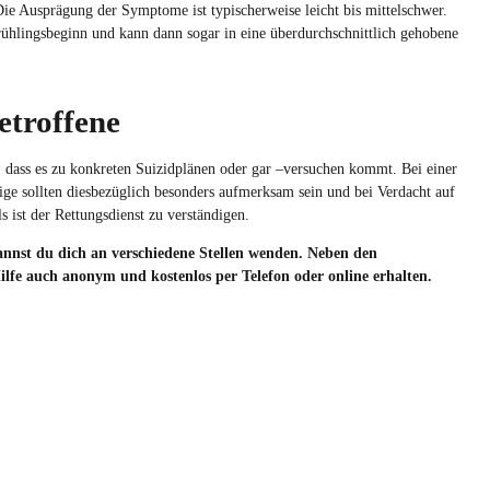
 Die Ausprägung der Symptome ist typischerweise leicht bis mittelschwer.
ühlingsbeginn und kann dann sogar in eine überdurchschnittlich gehobene
etroffene
,
dass
es
zu
konkreten
Suizidplänen
oder
gar –
versuchen
kommt
. Bei
einer
ige
sollten
diesbezüglich
besonders
aufmerksam
sein und
bei
Verdacht
auf
ls
ist
der
Rettungsdienst
zu
verständigen
.
annst du dich an verschiedene Stellen wenden. Neben den
ilfe auch anonym und kostenlos per Telefon oder online erhalten.