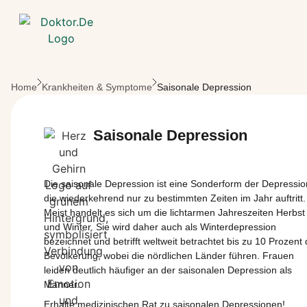
Zum Hauptinhalt springen
Home
Krankheiten & Symptome
Saisonale Depression
Saisonale Depression
Die
saisonale
Depression
ist
eine
Sonderform
der Depressio
die
wiederkehrend
nur
zu
bestimmten
Zeiten
im
Jahr
auftritt
.
Meist
handelt
es
sich
um
die
lichtarmen
Jahreszeiten Herbst
und Winter. Sie
wird
daher
auch
als
Winterdepression
bezeichnet
und
betrifft
weltweit
betrachtet
bis
zu
10
Prozent
Bevölkerung
,
wobei
die
nördlichen
Länder
führen
. Frauen
leiden
deutlich
häufiger
an der
saisonalen
Depression
als
Männer
.
Erhalte medizinischen Rat zu saisonalen Depressionen!