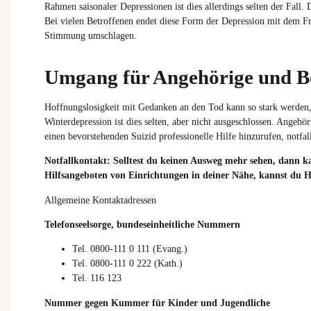
Rahmen saisonaler Depressionen ist dies allerdings selten der Fall.
Bei vielen Betroffenen endet diese Form der Depression mit dem Fr
Stimmung umschlagen.
Umgang für Angehörige und B
Hoffnungslosigkeit
mit
Gedanken
an den Tod
kann
so stark
werden
Winterdepression
ist
dies
selten
,
aber
nicht
ausgeschlossen
.
Angehör
einen
bevorstehenden
Suizid
professionelle
Hilfe
hinzurufen
,
notfal
Notfallkontakt: Solltest du keinen Ausweg mehr sehen, dann k
Hilfsangeboten von Einrichtungen in deiner Nähe, kannst du H
Allgemeine Kontaktadressen
Telefonseelsorge, bundeseinheitliche Nummern
Tel. 0800-111 0 111 (Evang.)
Tel. 0800-111 0 222 (Kath.)
Tel. 116 123
Nummer gegen Kummer für Kinder und Jugendliche