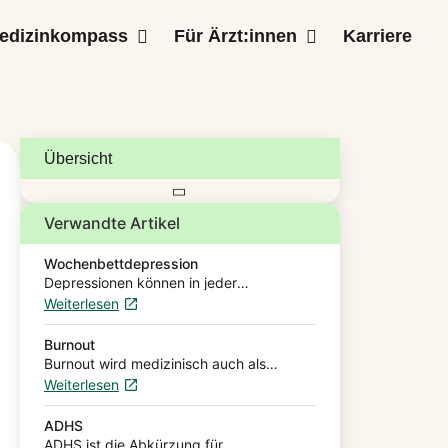
edizinkompass
Für Ärzt:innen
Karriere
Übersicht
Verwandte Artikel
Wochenbettdepression
Depressionen können in jeder
Lebensspanne auftreten. Die Geburt
Weiterlesen
eines Kindes wird von vielen mit Freude
und großem Glück assoziiert. Dennoch
erleben viele Mütter nach der…
Burnout
Burnout wird medizinisch auch als
Erschöpfungssyndrom bezeichnet.
Weiterlesen
Betroffene Menschen erleben eine
vollkommene geistige, emotionale und
physische Erschöpfung. Die Erkrankung
ADHS
kann durch Stress im Beruf, im…
ADHS ist die Abkürzung für