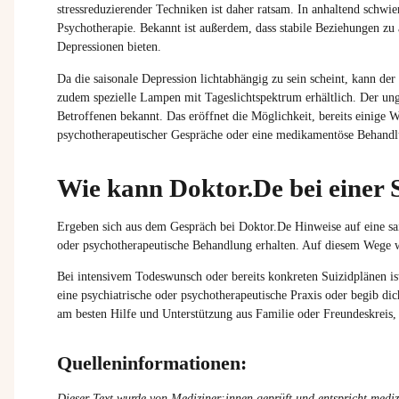
stressreduzierender Techniken ist daher ratsam. In anhaltend schwie
Psychotherapie. Bekannt ist außerdem, dass stabile Beziehungen z
Depressionen bieten.
Da die saisonale Depression lichtabhängig zu sein scheint, kann der
zudem spezielle Lampen mit Tageslichtspektrum erhältlich. Der ung
Betroffenen bekannt. Das eröffnet die Möglichkeit, bereits einig
psychotherapeutischer Gespräche oder eine medikamentöse Behandlu
Wie kann Doktor.De bei einer 
Ergeben sich aus dem Gespräch bei Doktor.De Hinweise auf eine sai
oder psychotherapeutische Behandlung erhalten. Auf diesem Wege wi
Bei intensivem Todeswunsch oder bereits konkreten Suizidplänen i
eine psychiatrische oder psychotherapeutische Praxis oder begib dic
am besten Hilfe und Unterstützung aus Familie oder Freundeskreis,
Quelleninformationen:
Dieser Text wurde von Mediziner:innen geprüft und entspricht mediz