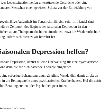
riger Lebenssituation helfen unterstützende Gespräche oder eine
u anderen Menschen einen gewissen Schutz vor der Entwicklung von
 regelmäßige Aufenthalt im Tageslicht hilfreich sein. Im Handel sind
efähre Zeitpunkt des Beginns der saisonalen Depression ist den
e Wochen zuvor Therapiemaßnahmen einzuleiten, etwa die Wiederaufnahme
ng, sofern sich diese zuvor bewährt hat.
Saisonalen Depression helfen?
sonale Depression, kannst du eine Überweisung für eine psychiatrische
rd dann die für dich passende Therapie eingeleitet.
st eine sofortige Behandlung unumgänglich. Wende dich damit direkt an
h in die Rettungsstelle eines psychiatrischen Krankenhauses. Hol dir dafür
 bei Beratungsstellen oder Psychotherapeut:innen.
inischen Leitlinien.