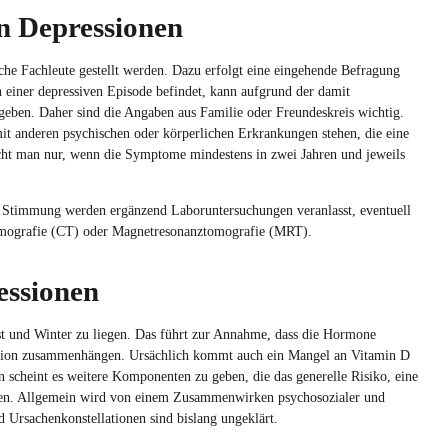
en Depressionen
che Fachleute gestellt werden. Dazu erfolgt eine eingehende Befragung
n einer depressiven Episode befindet, kann aufgrund der damit
geben. Daher sind die Angaben aus Familie oder Freundeskreis wichtig.
anderen psychischen oder körperlichen Erkrankungen stehen, die eine
icht man nur, wenn die Symptome mindestens in zwei Jahren und jeweils
e Stimmung werden ergänzend Laboruntersuchungen veranlasst, eventuell
omografie (CT) oder Magnetresonanztomografie (MRT).
essionen
t und Winter zu liegen. Das führt zur Annahme, dass die Hormone
ession zusammenhängen. Ursächlich kommt auch ein Mangel an Vitamin D
 scheint es weitere Komponenten zu geben, die das generelle Risiko, eine
oren. Allgemein wird von einem Zusammenwirken psychosozialer und
 Ursachenkonstellationen sind bislang ungeklärt.