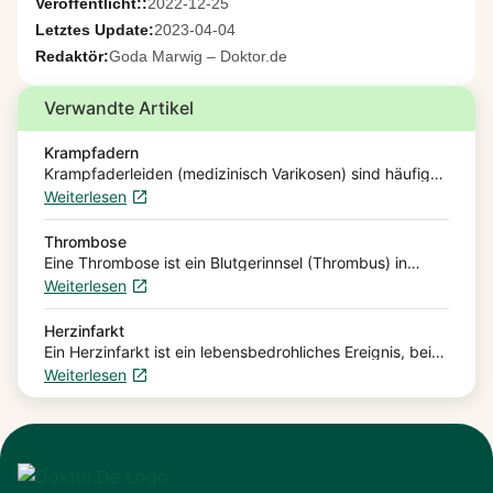
Veröffentlicht::
2022-12-25
Letztes Update:
2023-04-04
Redaktör:
Goda Marwig – Doktor.de
Verwandte Artikel
Krampfadern
Krampfaderleiden (medizinisch Varikosen) sind häufige
Venenerkrankungen. Krampfadern (Varizen) sind
Weiterlesen
erweiterte Blutgefäße, die sich als verästelte, manchmal
knotig hervortretende dunkelblaue Schlängellinien
zeigen. Sie treten überwiegend an…
Thrombose
Eine Thrombose ist ein Blutgerinnsel (Thrombus) in
einem Blutgefäß. Der Blutpfropf behindert oder
Weiterlesen
blockiert den Blutfluss, und es kann zu Schmerzen,
Schwellung und Verfärbung der…
Herzinfarkt
Ein Herzinfarkt ist ein lebensbedrohliches Ereignis, bei
dem schnelles Handeln über Leben und Tod
Weiterlesen
entscheidet. Je früher der Herzanfall diagnostiziert und
therapiert wird, desto größer…