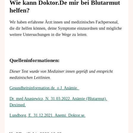
Wie kann Doktor.De mir bei Blutarmut
helfen?
Wir haben erfahrene
Ärzt
:innen
und medizinisches Fachpersonal,
die dir helfen können,
deine
Symptome
einzuordnen und mögliche
weitere
Untersuchungen in die Wege zu leiten.
Quelleninformationen:
Dieser Text wurde von Mediziner:innen geprüft und entspricht
medizinischen Leitlinien.
Gesundheitsinformation.de. o.J. Anämie.
Dr. med Anasiewicz, N. 31.03.2022. Anämie (Blutarmut).
Deximed.
Lundborg, E. 31.12.2021. Anemi. Doktor.se.