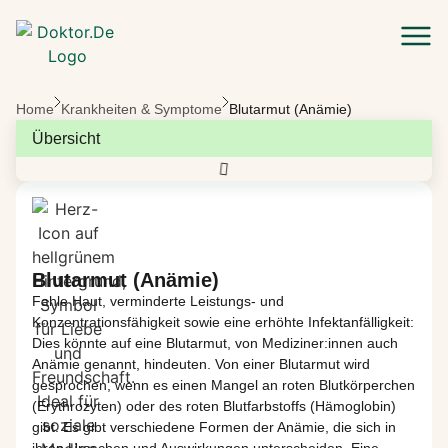
Zum Hauptinhalt springen
Home
Krankheiten & Symptome
Blutarmut (Anämie)
Übersicht
Blutarmut (Anämie)
Fahle Haut, verminderte Leistungs- und
Kon
zentrationsfähigkeit sowie eine erhöhte Infektanfälligkeit:
Dies könnte auf eine Blutarmut, von
Mediziner:innen
auch
Anämie genannt, hindeuten. Von einer
Blutarmut wird
gesprochen, wenn es einen Mangel an roten Blutk
örperchen
(Erythrozyten)
o
der des roten Blutfarbstoffs
(
Hämoglobin
)
gi
bt.
Es gibt verschiedene Formen der Anämie, die sich in