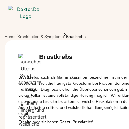
Zum Hauptinhalt springen
Home
Krankheiten & Symptome
Brustkrebs
Brustkrebs
Brustkrebs
,
auch
als
Mammakarzinom
bezeichnet
,
ist
in der
westlichen
Welt die
häufigste
Krebsform
bei
Frauen. Bei
eine
frühzeitigen
Diagnose
stehen
die
Überlebenschancen
gut, in
vielen
Fällen
ist
eine
vollständige
Heilung
möglich
. Wir
erklä
dir
,
woran
du
Brustkrebs
erkennst
,
welche
Risikofaktoren
du
Auge
behalten
solltest
und
welche
Behandlungsmöglichkeite
es
gibt
.
Erhalte medizinischen Rat zu Brustkrebs!