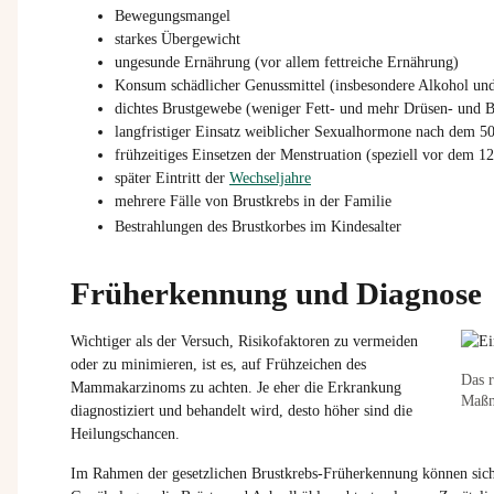
Bewegungsmangel
starkes Übergewicht
ungesunde Ernährung (vor allem fettreiche Ernährung)
Konsum schädlicher Genussmittel (insbesondere Alkohol und
dichtes Brustgewebe (weniger Fett- und mehr Drüsen- und 
langfristiger Einsatz weiblicher Sexualhormone nach dem 50
frühzeitiges Einsetzen der Menstruation (speziell vor dem 12
später Eintritt der
Wechseljahre
mehrere Fälle von Brustkrebs in der Familie
Bestrahlungen des Brustkorbes im Kindesalter
Früherkennung und Diagnose
Wichtiger
als
der
Versuch
,
Risikofaktoren
zu
vermeiden
oder
zu
minimieren
,
ist
es, auf
Frühzeichen
des
Das r
Mammakarzinoms
zu
achten
. Je
eher
die
Erkrankung
Maßn
diagnostiziert
und
behandelt
wird
,
desto
höher
sind
die
Heilungschancen
.
Im Rahmen der gesetzlichen Brustkrebs-Früherkennung können sich 