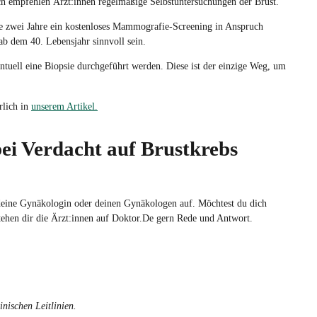
ch empfehlen Ärzt:innen regelmäßige Selbstuntersuchungen der Brust.
e zwei Jahre ein kostenloses Mammografie-Screening in Anspruch
b dem 40. Lebensjahr sinnvoll sein.
tuell eine Biopsie durchgeführt werden. Diese ist der einzige Weg, um
rlich in
unserem Artikel.
ei Verdacht auf Brustkrebs
eine
Gynäkologin
oder
deinen
Gynäkologen
auf.
Möchtest
du dich
tehen
dir
die
Ärzt:innen
auf Doktor.De
gern
Rede und
Antwort
.
inischen Leitlinien.