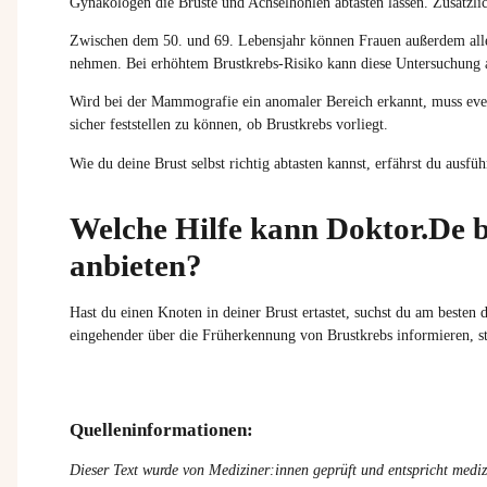
Gynäkologen die Brüste und Achselhöhlen abtasten lassen. Zusätzli
Zwischen dem 50. und 69. Lebensjahr können Frauen außerdem all
nehmen. Bei erhöhtem Brustkrebs-Risiko kann diese Untersuchung a
Wird bei der Mammografie ein anomaler Bereich erkannt, muss even
sicher feststellen zu können, ob Brustkrebs vorliegt.
Wie du deine Brust selbst richtig abtasten kannst, erfährst du ausfüh
Welche Hilfe kann Doktor.De b
anbieten?
Hast du
einen
Knoten in
deiner
Brust
ertastet
,
suchst
du am
besten
d
eingehender
über
die
Früherkennung
von
Brustkrebs
informieren
,
s
Quelleninformationen:
Dieser Text wurde von Mediziner:innen geprüft und entspricht mediz