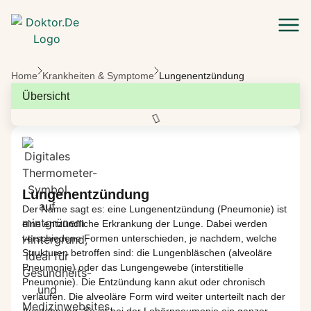
Zum Hauptinhalt springen
Home
Krankheiten & Symptome
Lungenentzündung
Übersicht
Lungenentzündung
Der Name
sagt
es:
eine
Lungenentzündung
(
Pneumonie
)
ist
eine
entzündliche
Erkrankung
der Lunge. Dabei
werden
verschiedene
Formen
unterschieden
, je
nachdem
,
welche
Strukturen
betroffen
sind
: die
Lungenbläschen
(
alveoläre
Pneumonie
)
oder
das
Lungengewebe
(
interstitielle
Pneumonie
). Die
Entzündung
kann
akut
oder
chronisch
verlaufen
. Die
alveoläre
Form
wird
weiter
unterteilt
nach
der