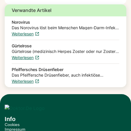
Verwandte Artikel
Norovirus
Das Norovirus löst beim Menschen Magen-Darm-Infekte
aus, die mit starkem Durchfall und heftigem Erbrechen
Weiterlesen
einhergehen (sogenannte Magen-Darm-Grippe,
medizinisch Gastroenteritis). Besonders häufig sind
Kinder unter fünf…
Gürtelrose
Gürtelrose (medizinisch Herpes Zoster oder nur Zoster
genannt) ist eine Viruserkrankung von Haut und Nerven.
Weiterlesen
Hauptsymptom ist ein von starken Schmerzen
begleiteter einseitiger Hautausschlag. Die…
Pfeiffersches Drüsenfieber
Das Pfeiffersche Drüsenfieber, auch infektiöse
Mononukleose genannt, ist eine sehr häufige
Weiterlesen
Viruserkrankung, zu deren typischen Symptomen
Fieber, Entzündungen im Rachenraum und stark
geschwollene Lymphknoten gehören….
Info
Cookies
Impressum