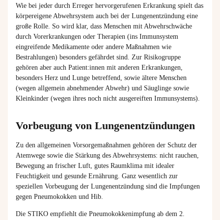
Wie
bei
jeder
durch
Erreger
hervorgerufenen
Erkrankung
spielt
das
körpereigene
Abwehrsystem
auch
bei
der
Lungenentzündung
eine
große
Rolle. So
wird
klar
,
dass
Menschen
mit
Abwehrschwäche
durch
Vorerkrankungen
oder
Therapien
(ins
Immunsystem
eingreifende
Medikamente
oder
andere
Maßnahmen
wie
Bestrahlungen
)
besonders
gefährdet
sind
. Zur
Risikogruppe
gehören
aber
auch
Patient:innen
mit
anderen
Erkrankungen
,
besonders
Herz
und Lunge
betreffend
,
sowie
ältere
Menschen
(
wegen
allgemein
abnehmender
Abwehr) und
Säuglinge
sowie
Kleinkinder
(
wegen
ihres
noch
nicht
ausgereiften
Immunsystems
).
Vorbeugung von Lungenentzündungen
Zu den allgemeinen Vorsorgemaßnahmen gehören der Schutz der
Atemwege sowie die Stärkung des Abwehrsystems: nicht rauchen,
Bewegung an frischer Luft, gutes Raumklima mit idealer
Feuchtigkeit und gesunde Ernährung. Ganz wesentlich zur
speziellen Vorbeugung der Lungenentzündung sind die Impfungen
gegen Pneumokokken und Hib.
Die STIKO empfiehlt die Pneumokokkenimpfung ab dem 2.