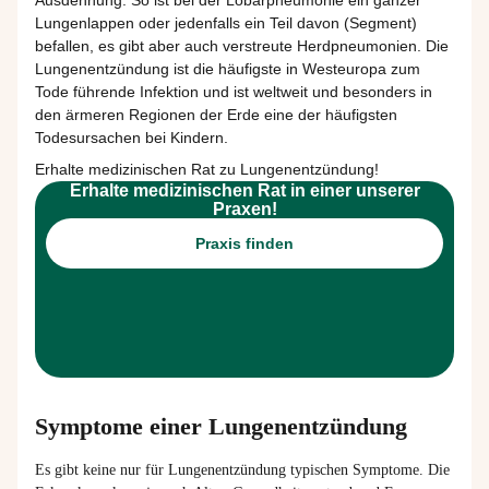
Ausdehnung
: So
ist
bei
der
Lobärpneumonie
ein
ganzer
Lungenlappen
oder
jedenfalls
ein
Teil
davon
(Segment)
befallen, es
gibt
aber
auch
verstreute
Herdpneumonien
. Die
Lungenentzündung
ist
die
häufigste
in
Westeuropa
zum
Tode
führende
Infektion
und
ist
weltweit
und
besonders
in
den
ärmeren
Regionen der
Erde
eine
der
häufigsten
Todesursachen
bei
Kindern
.
Erhalte medizinischen Rat zu Lungenentzündung!
Erhalte medizinischen Rat in einer unserer
Praxen!
Praxis finden
Symptome einer Lungenentzündung
Es gibt keine nur für Lungenentzündung typischen Symptome. Die