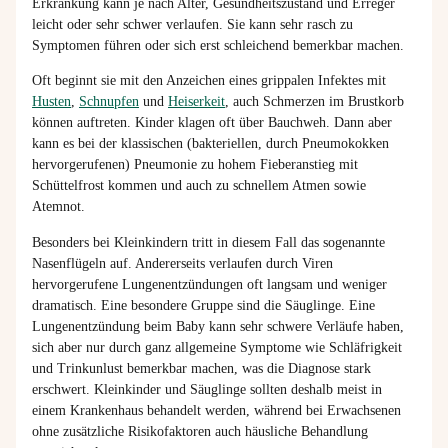
Erkrankung kann je nach Alter, Gesundheitszustand und Erreger
leicht oder sehr schwer verlaufen. Sie kann sehr rasch zu
Symptomen führen oder sich erst schleichend bemerkbar machen.
Oft beginnt sie mit den Anzeichen eines grippalen Infektes mit
Husten
,
Schnupfen
und
Heiserkeit
, auch Schmerzen im Brustkorb
können auftreten. Kinder klagen oft über Bauchweh. Dann aber
kann es bei der klassischen (bakteriellen, durch Pneumokokken
hervorgerufenen) Pneumonie zu hohem Fieberanstieg mit
Schüttelfrost kommen und auch zu schnellem Atmen sowie
Atemnot.
Besonders bei Kleinkindern tritt in diesem Fall das sogenannte
Nasenflügeln auf. Andererseits verlaufen durch Viren
hervorgerufene Lungenentzündungen oft langsam und weniger
dramatisch. Eine besondere Gruppe sind die Säuglinge. Eine
Lungenentzündung beim Baby kann sehr schwere Verläufe haben,
sich aber nur durch ganz allgemeine Symptome wie Schläfrigkeit
und Trinkunlust bemerkbar machen, was die Diagnose stark
erschwert. Kleinkinder und Säuglinge sollten deshalb meist in
einem Krankenhaus behandelt werden, während bei Erwachsenen
ohne zusätzliche Risikofaktoren auch häusliche Behandlung