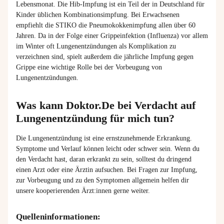
Lebensmonat. Die Hib-Impfung ist ein Teil der in Deutschland für
Kinder üblichen Kombinationsimpfung. Bei Erwachsenen
empfiehlt die STIKO die Pneumokokkenimpfung allen über 60
Jahren. Da in der Folge einer Grippeinfektion (Influenza) vor allem
im Winter oft Lungenentzündungen als Komplikation zu
verzeichnen sind, spielt außerdem die jährliche Impfung gegen
Grippe eine wichtige Rolle bei der Vorbeugung von
Lungenentzündungen.
Was kann Doktor.De bei Verdacht auf
Lungenentzündung für mich tun?
Die
Lungenentzündung
ist
eine
ernstzunehmende
Erkrankung
.
Symptome
und
Verlauf
können
leicht
oder
schwer
sein. Wenn du
den
Verdacht
hast,
daran
erkrankt
zu
sein,
solltest
du
dringend
einen
Arzt
oder
eine
Ärztin
aufsuchen
. Bei
Fragen
zur
Impfung
,
zur
Vorbeugung
und
zu
den
Symptomen
allgemein
helfen
dir
unsere
kooperierenden
Ärzt:innen
gerne
weiter
.
Quelleninformationen: