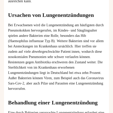
ausreichen kann.
Ursachen von Lungenentzündungen
Bei
Erwachsenen
wird
die
Lungenentzündung
am
häufigsten
durch
Pneumokokken
hervorgerufen
,
im
Kindes
– und
Säuglingsalter
spielen
andere
Bakterien
eine
Rolle,
besonders
das Hib
(
Haemophilus
influenzae
Typ
B).
Weitere
Bakterien
sind
vor
allem
bei
Ansteckungen
im
Krankenhaus
ursächlich
. Hier
treffen
sie
zudem
auf
viele
abwehrgeschwächte
Patient:innen
,
wodurch
diese
nosokomialen
Pneumonien
sehr
schwer
verlaufen
können
.
Resistenzen
gegen
Antibiotika
erschweren
den
Zustand
weiter
. Die
Sterblichkeit
von
im
Krankenhaus
erworbenen
Lungenentzündungen
liegt
in Deutschland
bei
etwa
zehn
Prozent
.
Außer
Bakterien
können
Viren,
zum
Beispiel
auch
das Coronavirus
Sars-Cov-2,
aber
auch
Pilze
und
Parasiten
eine
Lungenentzündung
hervorrufen
.
Behandlung einer Lungenentzündung
Eine durch Bakterien verursachte Lungenentzündung erfordert eine