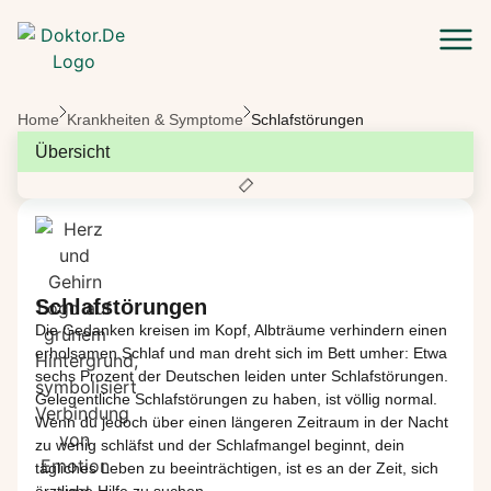
Zum Hauptinhalt springen
Home
Krankheiten & Symptome
Schlafstörungen
Übersicht
Schlafstörungen
Die Gedanken kreisen im Kopf, Albträume verhindern einen
erholsamen Schlaf und man dreht sich im Bett umher:
Etwa
sechs
Prozent der Deutschen leiden unter Schlafstörungen.
Gelegentliche
Schlafstörungen zu haben
, ist völlig normal
.
Wenn
du
jedoch
über einen längeren Zeitraum
in der Nacht
zu wenig sch
läfst
und der Schlafmangel beginnt
,
dein
tägliches Leben zu beeinträchtigen,
ist es an der Zeit, sich