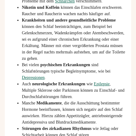
Probleme mit dem
Schnarchen
verschlimmern.
Nikotin und Koffein
können das Einschlafen erschweren.
Raucher und Raucherin wachen nachts häufiger auf.
Krankheiten und andere gesundheitliche Probleme
können den Schlaf beeinträchtigen, zum Beispiel bei
Gelenkschmerzen, Wadenkrämpfen oder Atembeschwerden,
sei es aufgrund einer chronischen Erkrankung oder einer
Erkältung. Männer mit einer vergrößerten Prostata müssen
in der Regel nachts mehrmals aufstehen, um auf die Toilette
zu gehen.
Bei vielen
psychischen Erkrankungen
sind
Schlafstörungen typische Begleitsymptome, wie bei
Depressionen
.
Auch
neurologische Erkrankungen
wie
Epilepsie
,
Multiple Sklerose oder Parkinson können zu Einschlaf- und
Durchschlafstörungen führen.
Manche
Medikamente
, die die Ausschüttung bestimmter
Hormone beeinflussen, können sich negativ auf den Schlaf
auswirken. Hierzu zählen Appetitzügler, antriebssteigernde
Antidepressiva und Blutdruckmedikamente.
Störungen des zirkadianen Rhythmus
wie Jetlag oder
Schichtarbeit können den Schlaf stören.