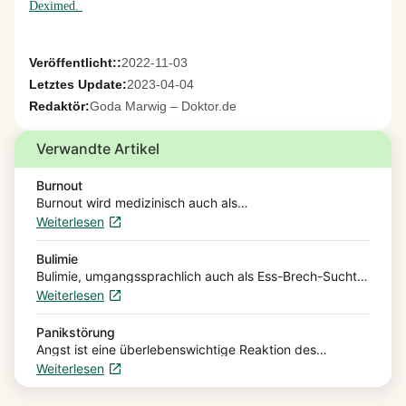
Deximed.
Veröffentlicht::
2022-11-03
Letztes Update:
2023-04-04
Redaktör:
Goda Marwig – Doktor.de
Verwandte Artikel
Burnout
Burnout wird medizinisch auch als
Erschöpfungssyndrom bezeichnet. Betroffene
Weiterlesen
Menschen erleben eine vollkommene geistige,
emotionale und physische Erschöpfung. Die Erkrankung
kann durch Stress im Beruf, im…
Bulimie
Bulimie, umgangssprachlich auch als Ess-Brech-Sucht
bezeichnet, ist eine psychische Erkrankung. Die
Weiterlesen
Betroffenen leiden unter wiederkehrenden
Heißhungerattacken mit unkontrollierbaren Essanfällen,
häufig gefolgt von absichtlichem Erbrechen. Hier…
Panikstörung
Angst ist eine überlebenswichtige Reaktion des
Menschen. Ein ganz normaler Zustand, der sehr wichtig
Weiterlesen
sein kann, um schnell auf Situationen zu reagieren.
Dabei muss Angst kein…