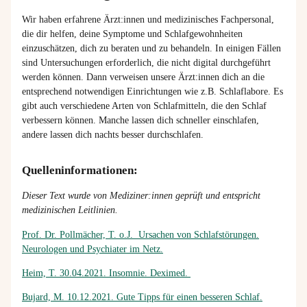
Wir haben erfahrene
Ärzt
:inn
e
n
und
medizinisches Fachpersonal
,
die dir helfen, deine Symptome und Schlafgewohnheiten
einzuschätzen, dich
zu beraten und zu behandeln. In einigen Fällen
sind Untersuchungen erforderlich, die nicht digital durchgeführt
werden können. Dann verweisen unsere
Ärzt:innen
dich an die
entsprechend notwendigen Einrichtungen wie z.B. Schlaflabore
.
Es
gibt auch verschiedene Arten von
Schlafmittel
n
, die den Schlaf
verbessern können. Manche lassen dich schneller einschlafen,
andere
lassen dich nachts
besser durchschlafen.
Quelleninformationen:
Dieser Text wurde von Mediziner:innen geprüft und entspricht
medizinischen Leitlinien.
Prof. Dr. Pollmächer, T. o.J. Ursachen von Schlafstörungen.
Neurologen und Psychiater im Netz.
Heim, T. 30.04.2021. Insomnie. Deximed.
Bujard, M. 10.12.2021. Gute Tipps für einen besseren Schlaf.