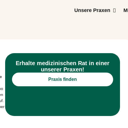
Unsere Praxen
M
Erhalte medizinischen Rat in einer
unserer Praxen!
ie
Praxis finden
wo
en
uf.
ber