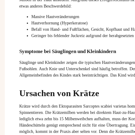
etwas anderes Beschwerdebild:
Massive Hautveränderungen
Hautverhornung (Hyperkeratose)
Befall von Hand- und Fußflächen, Gesicht, Kopfhaut und Hal
Geringer bis fehlender Juckreiz aufgrund der herabgesetzt
Symptome bei Säuglingen und Kleinkindern
Säuglinge und Kleinkinder zeigen die typischen Hautveränderunge
Fußsohlen. Auch Knie und Unterschenkel sind häufig betroffen. Der
Allgemeinbefinden des Kindes stark beeinträchtigen. Das Kind wird
Ursachen von Krätze
Krätze wird durch den Ektoparasiten Sarcoptes scabiei varietas ho
Spinnentieren. Die Krätzemilben werden bei direktem Haut-zu-Hau
lediglich etwa zehn bis 15 Milbenweibchen aufhalten, muss der Kon
Händeschütteln genügt entsprechend nicht für eine Übertragung. Ei
möglich, kommt in der Praxis aber selten vor. Denn die Krätzemilbe