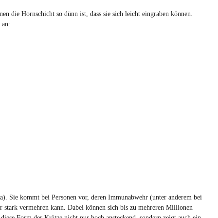
en die Hornschicht so dünn ist, dass sie sich leicht eingraben können.
 an:
osa). Sie kommt bei Personen vor, deren Immunabwehr (unter anderem bei
r stark vermehren kann. Dabei können sich bis zu mehreren Millionen
 diese Form der Krätze nicht nur hoch ansteckend, sondern zeigt auch ein