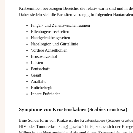
Krätzemilben bevorzugen Bereiche, die relativ warm sind und in den
Daher siedeln sich die Parasiten vorrangig in folgenden Hautarealen
Finger- und Zehenzwischenräumen
Ellenbogenstreckseiten
Handgelenkbeugeseiten
Nabelregion und Gürtellinie
Vordere Achselhöhlen
Brustwarzenhof
Leisten
Penisschaft
Gesäß
Analfalte
Knöchelregion
Innere Fußränder
Symptome von Krustenskabies (Scabies crustosa)
Eine Sonderform von Krätze ist die Krustenskabies (Scabies crust
HIV oder Tumorerkrankung) geschwächt ist, sodass sich der Errege
Milben in der Haut ansiedeln. Aufgrund dieses Erregerreichtums ist