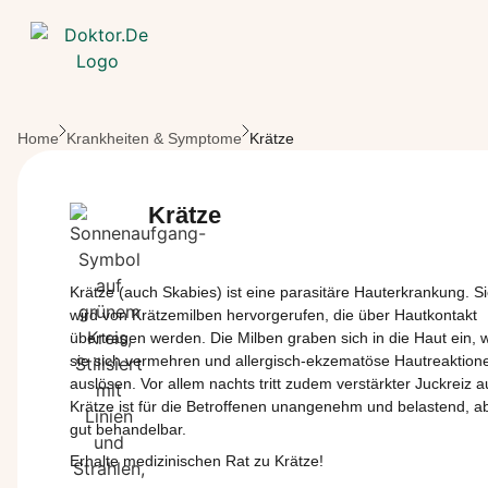
Zum Hauptinhalt springen
Home
Krankheiten & Symptome
Krätze
Krätze
Krätze (auch Skabies) ist eine parasitäre Hauterkrankung. S
wird von
Krätzemilben
hervorgerufen, die über Hautkontakt
übertragen werden. Die Milben graben sich in die Haut ein, 
sie sich vermehren und allergisch-
ekzematöse
Hautreaktion
auslösen. Vor allem nachts tritt zudem verstärkter Juckreiz a
Krätze ist für die Betroffenen unangenehm und belastend, a
gut behandelbar.
Erhalte medizinischen Rat zu Krätze!