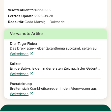
Veröffentlicht::
2022-02-02
Letztes Update:
2023-08-28
Redaktör:
Goda Marwig – Doktor.de
Verwandte Artikel
Drei-Tage-Fieber
Das Drei-Tage-Fieber (Exanthema subitum), selten auch
Dreitagefieber genannt, ist eine meist harmlose
Weiterlesen
Viruserkrankung, die etwa drei Tage lang Fieber und
anschließend einen Ausschlag verursacht, der…
Koliken
Einige Babys leiden in der ersten Zeit nach der Geburt
an Koliken. Koliken sind schmerzhafte Krämpfe im
Weiterlesen
Bauch. Der kleine Körper verkrampft, die Beinchen
werden schnell angezogen und wieder weggestoßen,
das Gesicht…
Pseudokrupp
Breiten sich Krankheitserreger in den Atemwegen aus,
kann es zu Entzündungen kommen. Entzündet sich bei
Weiterlesen
(Klein-)Kindern zusätzlich noch der Kehlkopf, sprechen
Mediziner:innen von Pseudokrupp. Im…