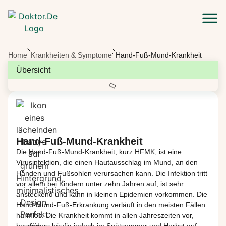
Zum Hauptinhalt springen
Home
Krankheiten & Symptome
Hand-Fuß-Mund-Krankheit
Übersicht
Hand-Fuß-Mund-Krankheit
Die Hand-Fuß-Mund-Krankheit
, kurz HFMK,
ist eine
Virusinfektion, die einen Hautausschlag im Mund, an den
Händen und Fußsohlen verursach
en kann.
Die Infektion tritt
vor allem bei Kindern unter
zehn
Jahren auf, ist sehr
ansteckend und kann in kleinen Epidemien vorkommen.
Die
Hand-Mund-Fuß-Erkrankung
verläuft in den meisten Fällen
harmlos. Die Krankheit kommt in allen Jahreszeiten vor,